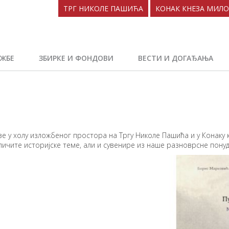
ТРГ НИКОЛЕ ПАШИЋА
КОНАК КНЕЗА МИЛ
ЖБЕ
ЗБИРКЕ И ФОНДОВИ
ВЕСТИ И ДОГАЂАЊА
азе у холу изложбеног простора на Тргу Николе Пашића и у Конак
личите историјске теме, али и сувенире из наше разноврсне понуд