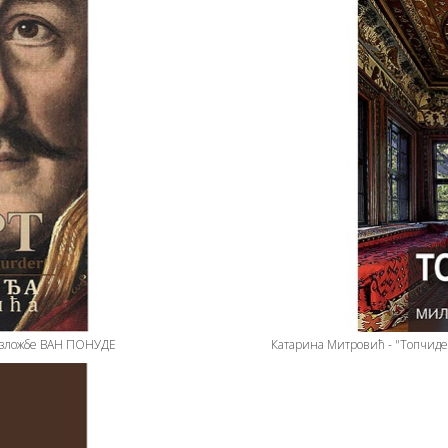
 изложбе ВАН ПОНУДЕ
Катарина Митровић - "Топчиде