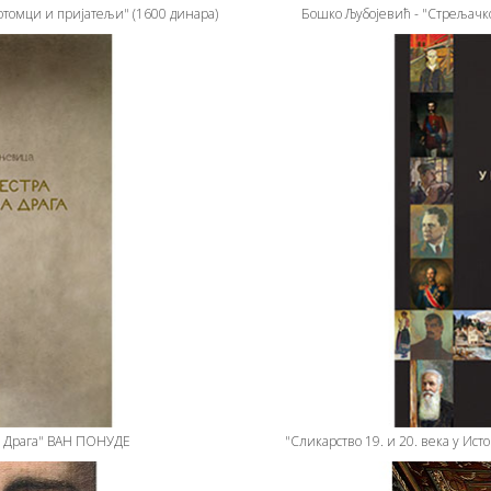
отомци и пријатељи" (1600 динара)
Бошко Љубојевић - "Стрељачко
а Драга" ВАН ПОНУДЕ
"Сликарство 19. и 20. века у Ис