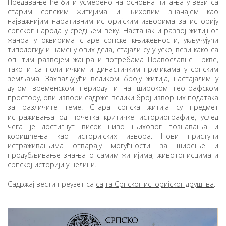
Предавање ће бити усмерено на основна питања у вези са
старим српским житијима и њиховим значајем као
најважнијим наративним историјским изворима за историју
српског народа у средњем веку. Настанак и развој житијног
жанра у оквирима старе српске књижевности, укључујући
типологију и намену ових дела, стајали су у уској вези како са
општим развојем жанра и потребама Православне Цркве,
тако и са политичким и династичким приликама у српским
земљама. Захваљујући великом броју житија, настајалим у
дугом временском периоду и на широком географском
простoру, ови извори садрже велики број изворних података
за различите теме. Стара српска житија су предмет
истраживања од почетка критичке историографије, услед
чега је достигнут висок ниво њиховог познавања и
коришћења као историјских извора. Нови приступи
истраживањима отварају могућности за ширење и
продубљивање знања о самим житијима, животописцима и
српској историји у целини.
Садржај вести преузет са
сајта Српског историјског друштва
.