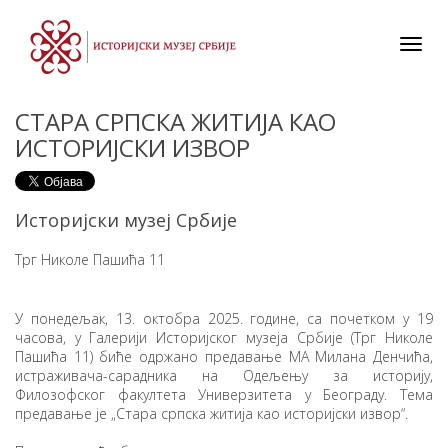
Toggl
navig
СТАРА СРПСКА ЖИТИЈА КАО
ИСТОРИЈСКИ ИЗВОР
Историјски музеј Србије
Трг Николе Пашића 11
У понедељак, 13. октобра 2025. године, са почетком у 19
часова, у Галерији Историјског музеја Србије (Трг Николе
Пашића 11) биће одржано предавање МА Милана Денчића,
истраживача-сарадника на Одељењу за историју,
Филозофског факултета Универзитета у Београду. Тема
предавање је „Стара српска житија као историјски извор“.