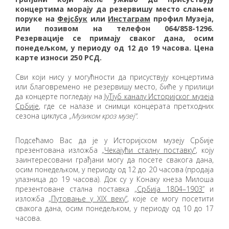
концертима морају да резервишу место слањем
поруке на
Фејсбук
или
Инстаграм
профил Музеја,
или позивом на телефон 064/858-1296.
Резервације се примају сваког дана, осим
понедељком, у периоду од 12 до 19 часова. Цена
карте износи 250 РСД.
Сви који нису у могућности да присуствују концертима
или благовремено не резервишу место, биће у прилици
да концерте погледају на
ЈуТјуб каналу Историјског музеја
Србије
, где се налазе и снимци концерата претходних
сезона циклуса
„Музиком кроз музеј”
.
Подсећамо Вас да је у Историјском музеју Србије
презентована изложба
„Чекајући сталну поставку”
, коју
заинтересовани грађани могу да посете свакога дана,
осим понедељком, у периоду од 12 до 20 часова (продаја
улазница до 19 часова). Док су у Конаку кнеза Милоша
презентоване стална поставка
„Србија 1804–1903”
и
изложба
„Путовање у XIX веку”
, које се могу посетити
свакога дана, осим понедељком, у периоду од 10 до 17
часова.