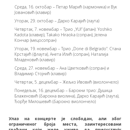
Среда, 16. октобар – Петар Марић (хармоника) и Вук
Јовановић (клавир)
Уторак, 29. октобар – Дарко Карајић (лаута)
Четвртак, 7. новембар – Трио „YUI” (Јапан): Yoshiko
Kadota (клавир), Takako Hiraoka (сопран), Јелена
Кончар (мецосопран)
Уторак, 19. новембар – Трио „Done di Belgrado”: Стана
Крстајић (флаута), Анета Илић (сопран), Наталија
Младеновић (клавир)
Среда, 27. новембар – Ана Цветковић (сопран) и
Владимир Стојнић (клавир)
Четвртак, 5. децембар – Жељко Ивовић (виолончело)
Понедељак, 16. децембар – Барокни трио: Душица
Блаженовић (барокна виолина), Дарко Карајић (лаута),
Ђорђе Милошевић (барокно виолончело)
Улаз на концерте је слободан, али због
ограниченог броја места, заинтересовани
грађани који желе уживо да присуствују