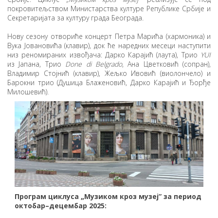
покровитељством Министарства културе Републике Србије и
Секретаријата за културу града Београда.
Нову сезону отвориће концерт Петра Марића (хармоника) и
Вука Јовановића (клавир), док ће наредних месеци наступити
низ реномираних извођача: Дарко Карајић (лаута), Трио
YUI
из Јапана, Трио
Done di Belgrado
, Ана Цветковић (сопран),
Владимир Стојнић (клавир), Жељко Ивовић (виолончело) и
Барокни трио (Душица Блаженовић, Дарко Карајић и Ђорђе
Милошевић).
Програм циклуса „Музиком кроз музеј” за период
октобар–децембар 2025: