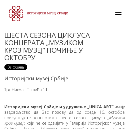
Toggl
navig
ШЕСТА СЕЗОНА ЦИКЛУСА
КОНЦЕРАТА „МУЗИКОМ
КРОЗ МУЗЕЈ” ПОЧИЊЕ У
ОКТОБРУ
Историјски музеј Србије
Трг Николе Пашића 11
Историјски музеј Србије и удружење „UNICA ART”
имају
задовољство да Вас позову да од среде 16. октобра
присуствујете концертима шeстe сезоне циклуса
„Музиком
кроз музеј”
, који ће се одвијати у Галерији Историјског музеја
Србије. Циклус
„Музиком кроз музеј”
реализује се под