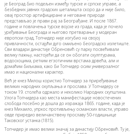
је Београд био подељен између турске и српске управе, а
безбедних јавних градских шеталишта скоро да и није било,
овај простор артифициране и неговане природе
представљао је прави рај за Београђане. И после 1867.
године и повлачења турске војске из града, када је почело
уређивање Београда и његово претварање у модеран
европски град, Топчидер није изгубио на својој
привлачности, остајући дуго омиљено београдско излетиште.
Сви владари династије Обреновић су парку посвећивали
велику пажњу, настојећи да се он обогати скулптурама,
водоскоцима, ретким егзотичним врстама дрвећа, али и
домаћим биљкама, како би Топчидер осим универзалног
имао и национални карактер.
Већ је кнез Милош користио Топчидер за приређивање
великих народних окупљања и прослава. У Топчидеру се
током 19. столећа одржало и неколико Народних скупштина.
Улога Топчидера као места манифестације новостечених
слобода посебно је дошла до изражаја 1865. године, када је
кнез Михаило, упркос противљењу османских власти, управо
овде приредио величанствену прославу 50-годишњице
Таковског устанка (1815).
Топчидер је имао велики значај за династију Обреновић. Ту је,