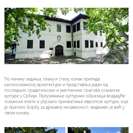
По начину зидања, плану и стилу, конак припада
касноосманској архитектури и представља један од
последњих градитељских и уметничких трагова османске
културе у Србији. Преузимање културних образаца владајуће
османске елите и убрзано прихватање европске културе, које
је пратило борбу за државну независност, видљиво је већ у
овом конаку.