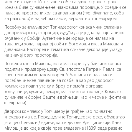
иконе и кандило. Исте такве собе са јужне стране стране
конака биле су намењене члановима породице. У средини се
налазио пространи хол са диванханом (тур. divanhane, соба
за разговор) и највећом салом, вероватно трпезаријом.
Посебну занимљивост Топчидерског конака чини сликана и
дрворезбарска декорација, будући да је једна од најстаријих
очуваних у Србији. Аутентичне декорација се налази на
таваници хола, парадној соби и богомољи кнеза Милоша и
диванхани. Распоред и тематика сликане декорације указују
на значај ових просторија.
По жељи кнеза Милоша, исти мајстори су у близини конака
подигли и придворну цркву Св. апостола Петра и Павла, са
свештеничким конаком поред. У близини се налазио и
посебан кнежев павиљон за гозбе, а као део дворског
комплекса подигнуте су и бројне помоћне зграде:
коњушнице, кухиње, пекаре, магазе и гостионице. Комплекс
су чиниле и бројне баште и воћњаци, као и чесме и фонтане
(шедрвани).
Дворски комплекс у Топчидеру је грађен као приватно
кнежево имање. Поред долине Топчидерске реке, обухватао
је и цео Сењак и Дедиње, као и делове Аде Циганлије. Кнез
Милош је до краја своје прве владавине (1839) овде развио