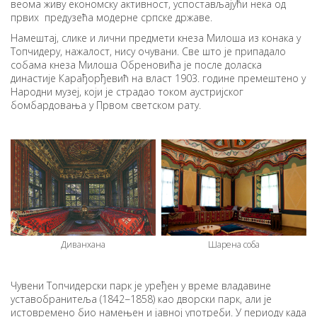
веома живу економску активност, успостављајући нека од
првих предузећа модерне српске државе.
Намештај, слике и лични предмети кнеза Милоша из конака у
Топчидеру, нажалост, нису очувани. Све што је припадало
собама кнеза Милоша Обреновића је после доласка
династије Карађорђевић на власт 1903. године премештено у
Народни музеј, који је страдао током аустријског
бомбардовања у Првом светском рату.
Диванхана
Шарена соба
Чувени Топчидерски парк је уређен у време владавине
уставобранитеља (1842−1858) као дворски парк, али је
истовремено био намењен и јавној употреби. У периоду када