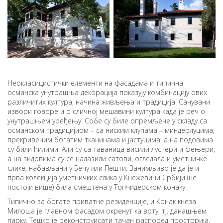
Неокласицистички елементи на фасадама и типична
османска унутрашња декорација показују комбинацију ових
различитих култура, начина живљења и традиција. Сачувани
извори говоре и о сличној мешавини култура када је реч о
унутрашњем уређењу. Собе су биле опремљене у складу са
османском традицијиом – са ниским клупама – миндерлуцима,
прекривеним богатим тканинама и јастуцима, а на подовима
су били ћилими. Али су са таваница висили лустери и фењери,
а на зидовима су се налазили сатови, огледала и уметничке
слике, набављани у Бечу или Пешти. Занимљиво је да је и
прва колекција уметничких слика у Кнежевини Србији (не
постоји више) била смештена у Топчидерском конаку.
Типично за богате приватне резиденције, и Конак кнеза
Милоша је главном фасадом окренут ка врту, тј. данашњем
парку. Тешко је реконструисати тачан распоред просторија,