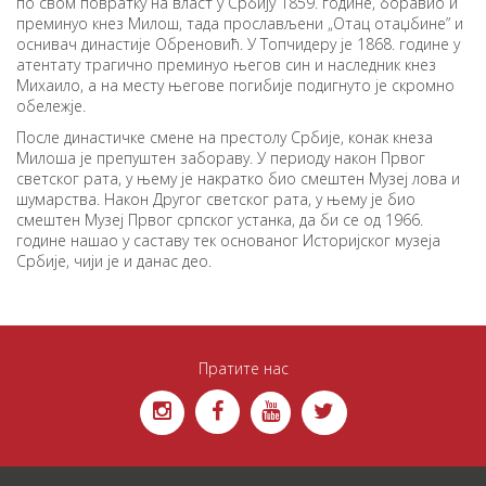
по свом повратку на власт у Србију 1859. године, боравио и
преминуо кнез Милош, тада прослављени „Отац отаџбине” и
оснивач династије Обреновић. У Топчидеру је 1868. године у
атентату трагично преминуо његов син и наследник кнез
Михаило, а на месту његове погибије подигнуто је скромно
обележје.
После династичке смене на престолу Србије, конак кнеза
Милоша је препуштен забораву. У периоду након Првог
светског рата, у њему је накратко био смештен Музеј лова и
шумарства. Након Другог светског рата, у њему је био
смештен Музеј Првог српског устанка, да би се од 1966.
године нашао у саставу тек основаног Историјског музеја
Србије, чији је и данас део.
Пратите нас