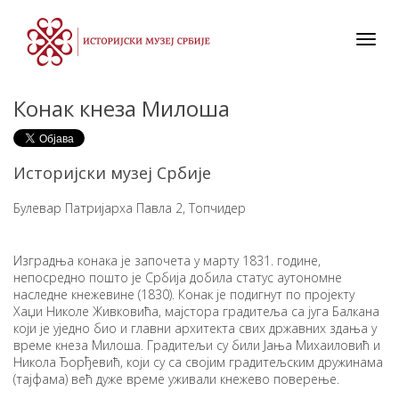
Toggl
navig
Конак кнеза Милоша
Историјски музеј Србије
Булевар Патријарха Павла 2, Топчидер
Изградња конака је започета у марту 1831. године,
непосредно пошто је Србија добила статус аутономне
наследне кнежевине (1830). Конак је подигнут по пројекту
Хаџи Николе Живковића, мајстора градитеља са југа Балкана
који је уједно био и главни архитекта свих државних здања у
време кнеза Милоша. Градитељи су били Јања Михаиловић и
Никола Ђорђевић, који су са својим градитељским дружинама
(тајфама) већ дуже време уживали кнежево поверење.