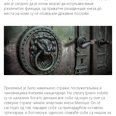
али је сигурно да је конак морао да испуњава више
различитих функција, од приватне резиденције кнеза до
места на коме су се обављали државни послови.
Приземље је било намењено стражи, послужитељима и
чиновницима Кнежеве канцеларије. На спрату (piano nobile)
су се налазиле богато декорисане собе од којих су оне са
северне стране чиниле апартман кнеза Милоша. Он се
састојао од тзв. парадне собе са припадајућом оставом,
трпезарије, и богомоље, односно спаваће собе са нишом за